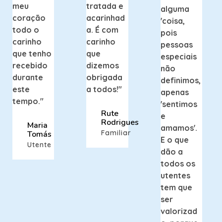
meu
tratada e
alguma
coração
acarinhad
'coisa,
todo o
a. É com
pois
carinho
carinho
pessoas
que tenho
que
especiais
recebido
dizemos
não
durante
obrigada
definimos,
este
a todos!"
apenas
tempo."
'sentimos
Rute
e
Rodrigues
Maria
amamos'.
Familiar
Tomás
E o que
Utente
dão a
todos os
utentes
tem que
ser
valorizad