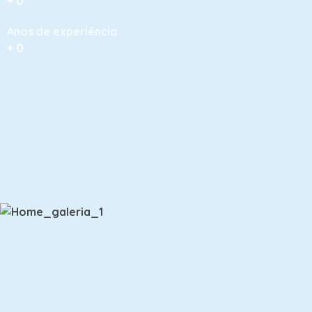
+
0
Anos de experiência
+
0
O nosso Espaço
Galeria