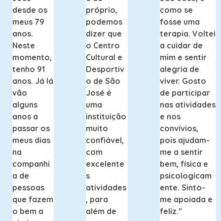
desde os
próprio,
como se
meus 79
podemos
fosse uma
anos.
dizer que
terapia. Voltei
Neste
o Centro
a cuidar de
momento,
Cultural e
mim e sentir
tenho 91
Desportiv
alegria de
anos. Já lá
o de São
viver. Gosto
vão
José é
de participar
alguns
uma
nas atividades
anos a
instituição
e nos
passar os
muito
convívios,
meus dias
confiável,
pois ajudam-
na
com
me a sentir
companhi
excelente
bem, física e
a de
s
psicologicam
pessoas
atividades
ente. Sinto-
que fazem
, para
me apoiada e
o bem a
além de
feliz."