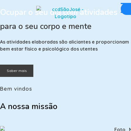
Ocupar o seu dia com atividades
Centro Cultural e Desportivo de São José
Centro de Dia
para o seu corpo e mente
As atividades elaboradas são aliciantes e proporcionam
bem estar físico e psicológico dos utentes
Saber mais
Bem vindos
A nossa missão