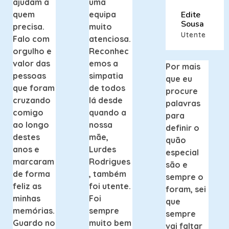
ajudam a
uma
quem
equipa
Edite
Sousa
precisa.
muito
Utente
Falo com
atenciosa.
orgulho e
Reconhec
valor das
emos a
Por mais
pessoas
simpatia
que eu
que foram
de todos
procure
cruzando
lá desde
palavras
comigo
quando a
para
ao longo
nossa
definir o
destes
mãe,
quão
anos e
Lurdes
especial
marcaram
Rodrigues
são e
de forma
, também
sempre o
feliz as
foi utente.
foram, sei
minhas
Foi
que
memórias.
sempre
sempre
Guardo no
muito bem
vai faltar