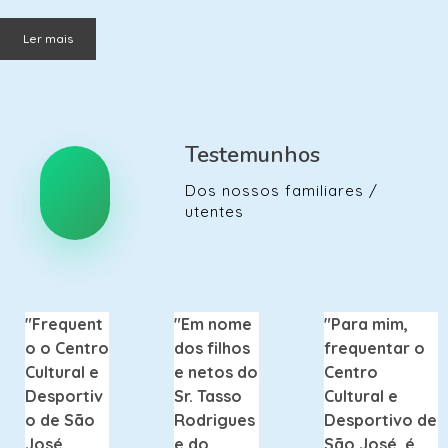
Ler mais
Testemunhos
Dos nossos familiares /
utentes
"Frequent
"Em nome
"Para mim,
o o Centro
dos filhos
frequentar o
Cultural e
e netos do
Centro
Desportiv
Sr. Tasso
Cultural e
o de São
Rodrigues
Desportivo de
José
e do
São José, é